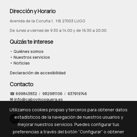
Dirección y Horario
Avenida de la Coruña 1, 1ºB 27003 LUGO
De
lunes a viernes
de 9:30 a 14:00 y de 16:30 a 20:00.
Quizás te interese
•
Quiénes somos
• Nuestros servicios
• Noticias
Declaración de accesibilidad
Contacto
☎
699843832
/
982981106
/
637919746
✉ info@caboymosquera.es
Utilizamos cookies propias y terceros para obtener datos
estadísticos de la navegación de nuestros usuarios y
mejorar nuestros servicios. Puedes configurar tus
Aviso legal
preferencias a través del botón “Configurar” o obtener
Política de cookies