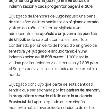
dejó herido grave. El juez fijó 18.898 euros de
indemnización y cada progenitor pagará el 20%
El juzgado de Menores de
Lugo
impuso una pena
de tres años de internamiento en
régimen cerrado
y otros dos años de libertad vigilada a un
adolescente que
apuñaló a un joven a las puertas
de un pub
de la capital lucense. El menor fue
condenado por un delito de homicidio en grado de
tentativa y el juzgado le impuso también una
indemnización de 18.898 euros
: 11.000 para la
víctima por las lesiones y las secuelas y 7.898 para
el Sergas por la asistencia médica que le prestó al
herido.
El juzgado concluyó que parte de esta cantidad
tendría que ser abonada por
los padres del menor
y
la progenitora recurrió el fallo ante la Audiencia
Provincial de Lugo
, alegando que en ningún
momento había favorecido la conducta de su hijo